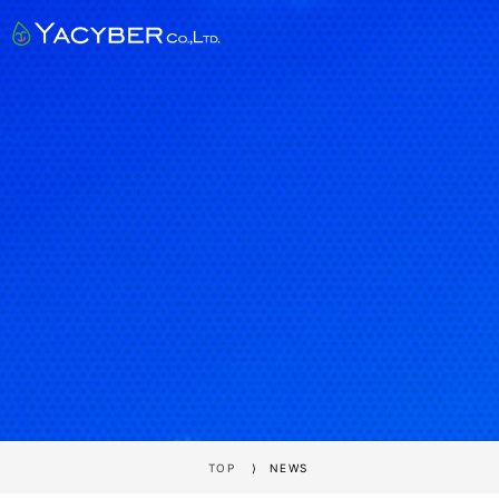
TOP
NEWS
⟩