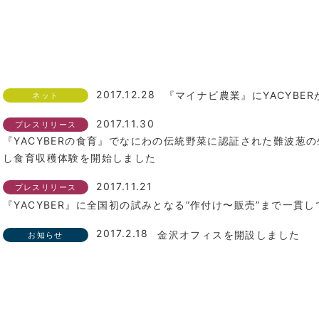
2017.12.28
『マイナビ農業』にYACYBE
ネット
2017.11.30
プレスリリース
『YACYBERの食育』でなにわの伝統野菜に認証された難波葱
し食育収穫体験を開始しました
2017.11.21
プレスリリース
『YACYBER』に全国初の試みとなる”作付け〜販売”まで一貫
2017.2.18
金沢オフィスを開設しました
お知らせ